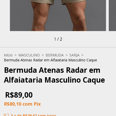
1
/
2
Início
>
MASCULINO
>
BERMUDA
>
SARJA
>
Bermuda Atenas Radar em Alfaiataria Masculino Caque
Bermuda Atenas Radar em
Alfaiataria Masculino Caque
R$89,00
R$80,10
com
Pix
3
x de
R$29,67
sem juros