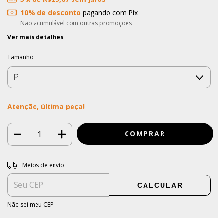
10% de desconto
pagando com Pix
Não acumulável com outras promoções
Ver mais detalhes
Tamanho
Atenção, última peça!
Entregas para o CEP:
ALTERAR CEP
Meios de envio
CALCULAR
Não sei meu CEP