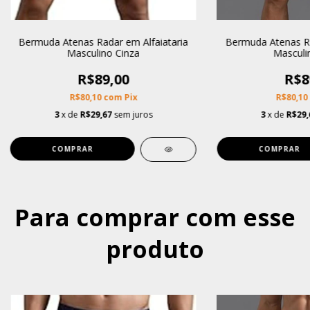
Bermuda Atenas Radar em Alfaiataria
Bermuda Atenas Ra
Masculino Cinza
Masculi
R$89,00
R$8
R$80,10
com
Pix
R$80,10
3
x de
R$29,67
sem juros
3
x de
R$29,
COMPRAR
COMPRAR
Para comprar com esse
produto