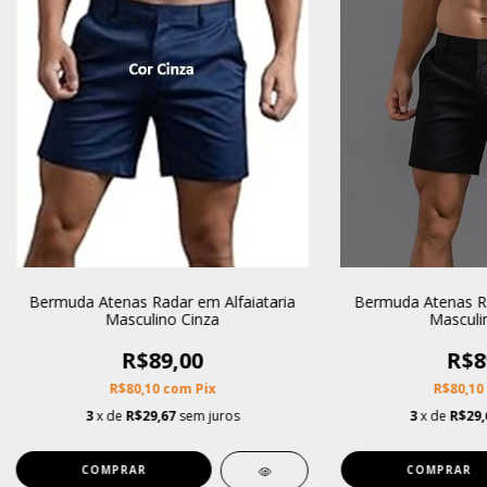
Bermuda Atenas Radar em Alfaiataria
Bermuda Atenas Ra
Masculino Cinza
Masculi
R$89,00
R$8
R$80,10
com
Pix
R$80,10
3
x de
R$29,67
sem juros
3
x de
R$29,
COMPRAR
COMPRAR